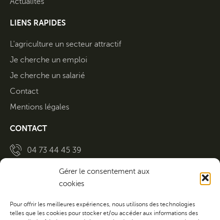
Actualités
LIENS RAPIDES
L'agriculture un secteur attractif
Je cherche un emploi
Je cherche un salarié
Contact
Mentions légales
CONTACT
04 73 44 45 39
Nous écrire
Gérer le consentement aux
cookies
Lun Ven
8h30-12h30 / 13h30-17h
Pour offrir les meilleures expériences, nous utilisons des technologies
telles que les cookies pour stocker et/ou accéder aux informations des